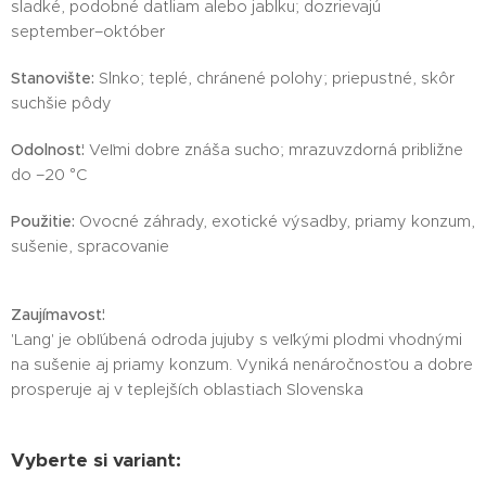
sladké, podobné datliam alebo jablku; dozrievajú
september–október
Stanovište:
Slnko; teplé, chránené polohy; priepustné, skôr
suchšie pôdy
Odolnosť:
Veľmi dobre znáša sucho; mrazuvzdorná približne
do –20 °C
Použitie:
Ovocné záhrady, exotické výsadby, priamy konzum,
sušenie, spracovanie
Zaujímavosť:
'Lang' je obľúbená odroda jujuby s veľkými plodmi vhodnými
na sušenie aj priamy konzum. Vyniká nenáročnosťou a dobre
prosperuje aj v teplejších oblastiach Slovenska
Vyberte si variant: