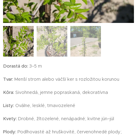
Dorastá do:
3–5 m
Tvar:
Menší strom alebo väčší ker s rozložitou korunou
Kôra:
Sivohnedá, jemne popraskaná, dekoratívna
Listy:
Oválne, lesklé, tmavozelené
Kvety:
Drobné, žltozelené, nenápadné; kvitne jún–júl
Plody:
Podlhovasté až hruškovité, červenohnedé plody;