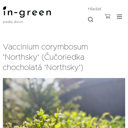
Hľadať
predaj drevín
Vaccinium corymbosum
'Northsky' (Čučoriedka
chocholatá 'Northsky')