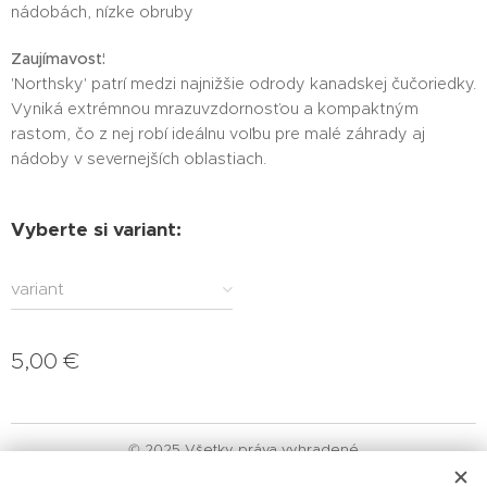
nádobách, nízke obruby
Zaujímavosť:
'Northsky' patrí medzi najnižšie odrody kanadskej čučoriedky.
Vyniká extrémnou mrazuvzdornosťou a kompaktným
rastom, čo z nej robí ideálnu voľbu pre malé záhrady aj
nádoby v severnejších oblastiach.
Vyberte si variant:
variant
5,00
€
© 2025 Všetky práva vyhradené
Obchodné podmienky
|
Ochrana osobných údajov
|
Reklamačný