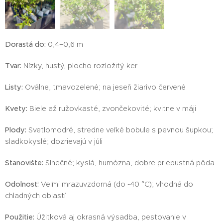
Dorastá do:
0,4–0,6 m
Tvar:
Nízky, hustý, plocho rozložitý ker
Listy:
Oválne, tmavozelené; na jeseň žiarivo červené
Kvety:
Biele až ružovkasté, zvončekovité; kvitne v máji
Plody:
Svetlomodré, stredne veľké bobule s pevnou šupkou;
sladkokyslé; dozrievajú v júli
Stanovište:
Slnečné; kyslá, humózna, dobre priepustná pôda
Odolnosť:
Veľmi mrazuvzdorná (do -40 °C); vhodná do
chladných oblastí
Použitie:
Úžitková aj okrasná výsadba, pestovanie v