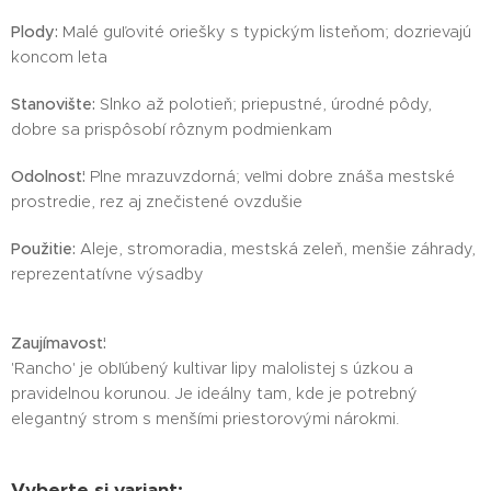
Plody:
Malé guľovité oriešky s typickým listeňom; dozrievajú
koncom leta
Stanovište:
Slnko až polotieň; priepustné, úrodné pôdy,
dobre sa prispôsobí rôznym podmienkam
Odolnosť:
Plne mrazuvzdorná; veľmi dobre znáša mestské
prostredie, rez aj znečistené ovzdušie
Použitie:
Aleje, stromoradia, mestská zeleň, menšie záhrady,
reprezentatívne výsadby
Zaujímavosť:
'Rancho' je obľúbený kultivar lipy malolistej s úzkou a
pravidelnou korunou. Je ideálny tam, kde je potrebný
elegantný strom s menšími priestorovými nárokmi.
Vyberte si variant: