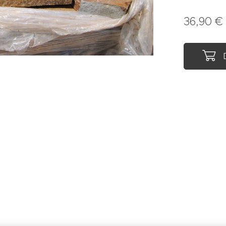
36,90
€