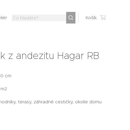
liér
Košík
k z andezitu Hagar RB
10 cm
m2
odníky, terasy, záhradné cestičky, okolie domu