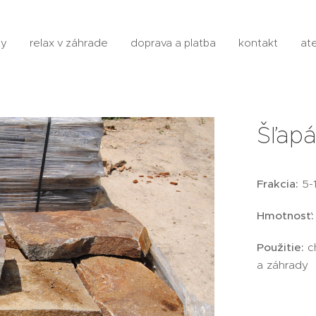
ty
relax v záhrade
doprava a platba
kontakt
ate
Šľapá
Frakcia:
5-
Hmotnosť:
Použitie:
ch
a záhrady