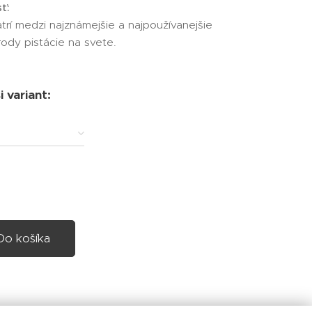
ť:
trí medzi najznámejšie a najpoužívanejšie
rody pistácie na svete.
 variant:
Do košíka