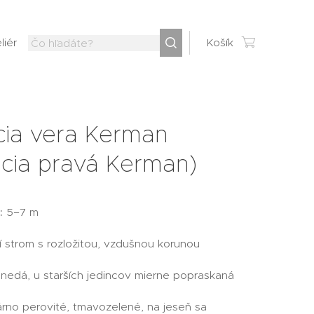
liér
Košík
cia vera Kerman
ácia pravá Kerman)
:
5–7 m
 strom s rozložitou, vzdušnou korunou
nedá, u starších jedincov mierne popraskaná
no perovité, tmavozelené, na jeseň sa