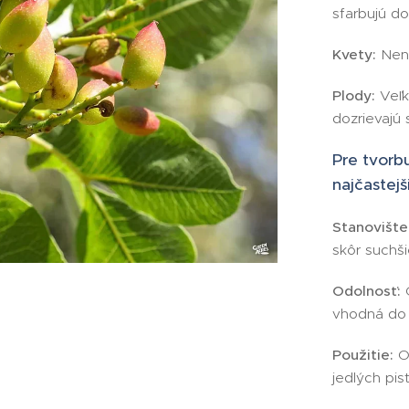
sfarbujú do
Kvety:
Nená
Plody:
Veľk
dozrievajú
Pre tvorbu
najčastejš
Stanovište
skôr suchš
Odolnosť:
C
vhodná do 
Použitie:
Ov
jedlých pist