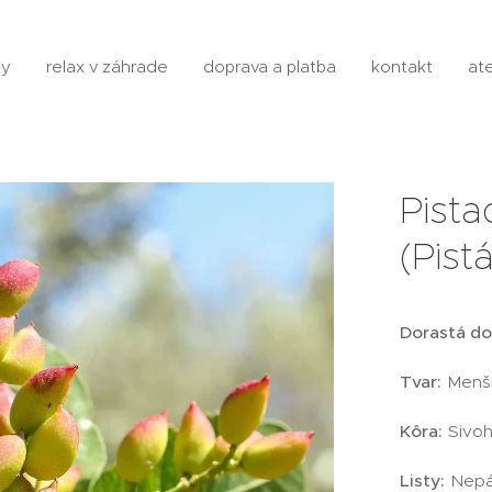
ty
relax v záhrade
doprava a platba
kontakt
ate
Pista
(Pist
Dorastá do
Tvar:
Menší
Kôra:
Sivoh
Listy:
Nepár