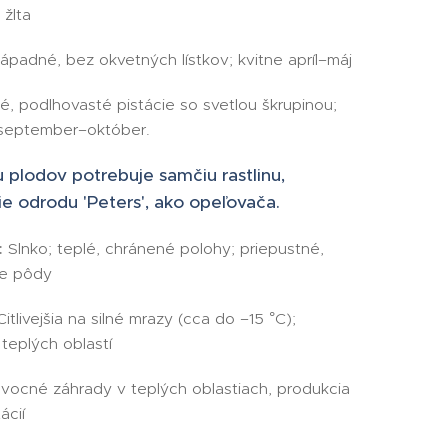
 žlta
padné, bez okvetných lístkov; kvitne apríl–máj
é, podlhovasté pistácie so svetlou škrupinou;
 september–október.
 plodov potrebuje samčiu rastlinu,
ie odrodu 'Peters', ako opeľovača.
:
Slnko; teplé, chránené polohy; priepustné,
ie pôdy
itlivejšia na silné mrazy (cca do –15 °C);
teplých oblastí
ocné záhrady v teplých oblastiach, produkcia
ácií