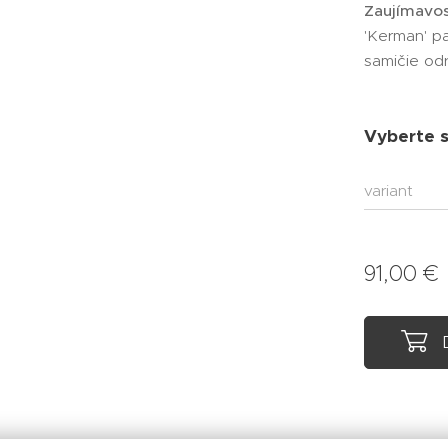
Zaujímavos
'Kerman' pa
samičie od
Vyberte si
variant
91,00
€