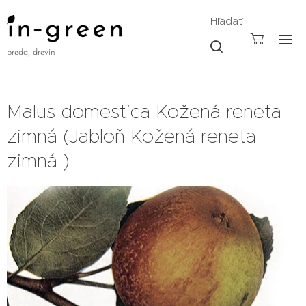
Hľadať
predaj drevín
Malus domestica Kožená reneta
zimná (Jabloň Kožená reneta
zimná )