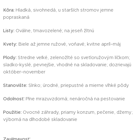
Kôra:
Hladká, sivohnedá, u starších stromov jemne
popraskaná
Listy:
Oválne, tmavozelené; na jeseň žltnú
Kvety:
Biele až jemne ružové, voňavé; kvitne apríl–máj
Plody:
Stredne veľké, zelenožlté so svetloružovým líčkom;
sladko-kyslé, pevnejšie, vhodné na skladovanie; dozrievajú
október–november
Stanovište:
Slnko; úrodné, priepustné a mierne vlhké pôdy
Odolnosť:
Plne mrazuvzdorná; nenáročná na pestovanie
Použitie:
Ovocné záhrady, priamy konzum, pečenie, džemy;
výborná na dlhodobé skladovanie
Zaujímavosť: