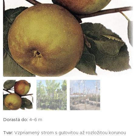
Dorastá do:
4–6 m
Tvar:
Vzpriamený strom s guľovitou až rozložitou korunou