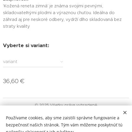
'Kožená reneta zimná' je známa svojimi pevnými,
skladovateľnými plodmi a výraznou chuťou. Ideálna do
záhrad aj pre neskoré odbery, vydrží dlho skladovaná bez
straty kvality
Vyberte si variant:
variant
36,60
€
© 2025 Všetky práva vyhradené
Obchodné podmienky
|
Ochrana osobných údajov
|
Reklamačný
Používame cookies, aby sme zaistili správne fungovanie a
poriadok
bezpečnosť našich stránok. Tým vám môžeme poskytnúť tú
Cookies
najlepšiu skúsenosť z ich návštevy.