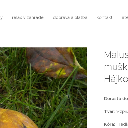
ty
relax v záhrade
doprava a platba
kontakt
ate
Malu
mušká
Hájko
Dorastá do
Tvar:
Vzpri
Kôra:
Hladk