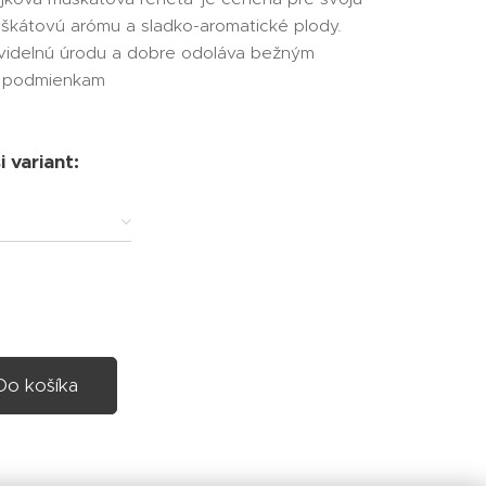
škátovú arómu a sladko-aromatické plody.
avidelnú úrodu a dobre odoláva bežným
 podmienkam
 variant:
Do košíka