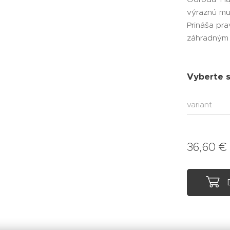
výraznú mu
Prináša pr
záhradným
Vyberte si
variant
36,60
€