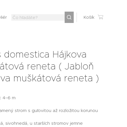
liér
Košík
s domestica Hájkova
tová reneta ( Jabloň
va muškátová reneta )
:
4–6 m
amený strom s guľovitou až rozložitou korunou
á, sivohnedá, u starších stromov jemne