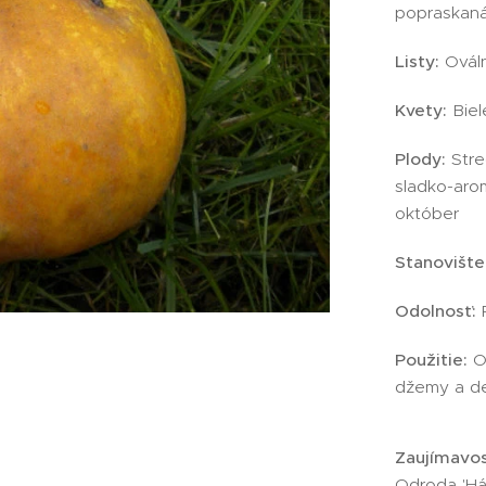
popraskan
Listy:
Ováln
Kvety:
Biel
Plody:
Stre
sladko-aro
október
Stanovište
Odolnosť:
P
Použitie:
Ov
džemy a d
Zaujímavos
Odroda 'Há