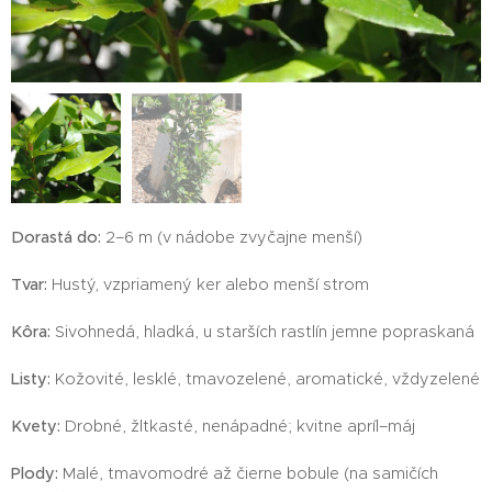
Dorastá do:
2–6 m (v nádobe zvyčajne menší)
Tvar:
Hustý, vzpriamený ker alebo menší strom
Kôra:
Sivohnedá, hladká, u starších rastlín jemne popraskaná
Listy:
Kožovité, lesklé, tmavozelené, aromatické, vždyzelené
Kvety:
Drobné, žltkasté, nenápadné; kvitne apríl–máj
Plody:
Malé, tmavomodré až čierne bobule (na samičích