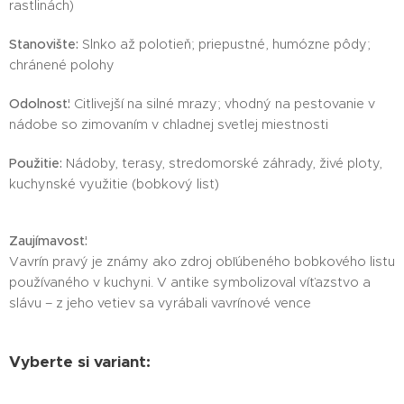
rastlinách)
Stanovište:
Slnko až polotieň; priepustné, humózne pôdy;
chránené polohy
Odolnosť:
Citlivejší na silné mrazy; vhodný na pestovanie v
nádobe so zimovaním v chladnej svetlej miestnosti
Použitie:
Nádoby, terasy, stredomorské záhrady, živé ploty,
kuchynské využitie (bobkový list)
Zaujímavosť:
Vavrín pravý je známy ako zdroj obľúbeného bobkového listu
používaného v kuchyni. V antike symbolizoval víťazstvo a
slávu – z jeho vetiev sa vyrábali vavrínové vence
Vyberte si variant: