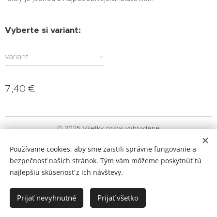
Vyberte si variant:
variant
7,40
€
© 2025 Všetky práva vyhradené
Obchodné podmienky
|
Ochrana osobných údajov
|
Reklamačný
Používame cookies, aby sme zaistili správne fungovanie a
poriadok
bezpečnosť našich stránok. Tým vám môžeme poskytnúť tú
Cookies
najlepšiu skúsenosť z ich návštevy.
Vypredané
Prijať nevyhnutné
Prijať všetko