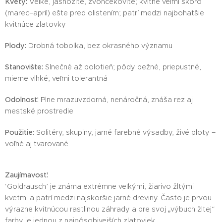
Kvety:
Veľké, jasnožlté, zvončekovité; kvitne veľmi skoro
(marec–apríl) ešte pred olistením; patrí medzi najbohatšie
kvitnúce zlatovky
Plody:
Drobná tobolka, bez okrasného významu
Stanovište:
Slnečné až polotieň; pôdy bežné, priepustné,
mierne vlhké; veľmi tolerantná
Odolnosť:
Plne mrazuvzdorná, nenáročná, znáša rez aj
mestské prostredie
Použitie:
Solitéry, skupiny, jarné farebné výsadby, živé ploty –
voľné aj tvarované
Zaujímavosť:
‘Goldrausch’ je známa extrémne veľkými, žiarivo žltými
kvetmi a patrí medzi najskoršie jarné dreviny. Často je prvou
výrazne kvitnúcou rastlinou záhrady a pre svoj „výbuch žltej“
farby je jednou z najpôsobivejších zlatoviek.