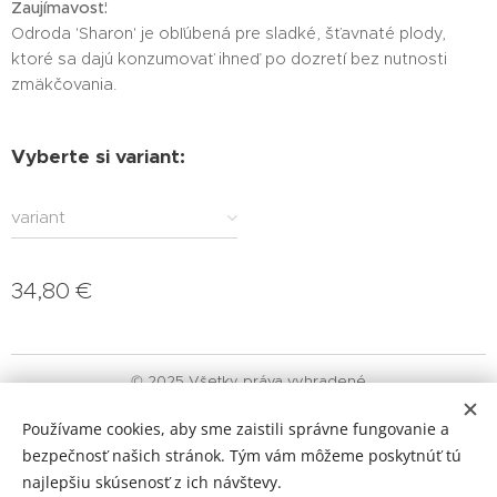
Zaujímavosť:
Odroda 'Sharon' je obľúbená pre sladké, šťavnaté plody,
ktoré sa dajú konzumovať ihneď po dozretí bez nutnosti
zmäkčovania.
Vyberte si variant:
variant
34,80
€
© 2025 Všetky práva vyhradené
Obchodné podmienky
|
Ochrana osobných údajov
|
Reklamačný
Používame cookies, aby sme zaistili správne fungovanie a
poriadok
bezpečnosť našich stránok. Tým vám môžeme poskytnúť tú
Cookies
najlepšiu skúsenosť z ich návštevy.