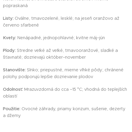
popraskaná
Listy:
Oválne, tmavozelené, lesklé; na jeseň oranžovo až
červeno sfarbené
Kvety:
Nenápadné, jednopohlavné; kvitne máj–jún
Plody:
Stredne veľké až veľké, tmavooranžové, sladké a
šťavnaté; dozrievajú október–november
Stanovište:
Slnko; priepustné, mierne vlhké pôdy; chránené
polohy podporujú lepšie dozrievanie plodov
Odolnosť:
Mrazuvzdorná do cca –15 °C; vhodná do teplejších
oblastí
Použitie:
Ovocné záhrady, priamy konzum, sušenie, dezerty
a džemy