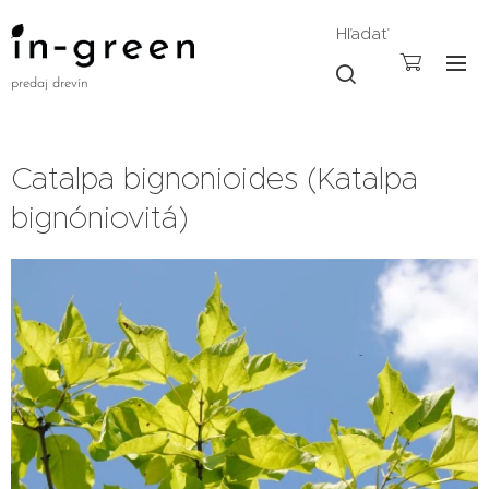
Hľadať
predaj drevín
Catalpa bignonioides (Katalpa
bignóniovitá)