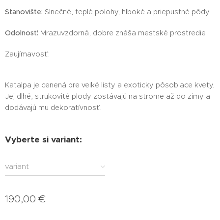
Stanovište:
Slnečné, teplé polohy, hlboké a priepustné pôdy
Odolnosť:
Mrazuvzdorná, dobre znáša mestské prostredie
Zaujímavosť:
Katalpa je cenená pre veľké listy a exoticky pôsobiace kvety.
Jej dlhé, strukovité plody zostávajú na strome až do zimy a
dodávajú mu dekoratívnosť.
Vyberte si variant:
variant
190,00
€