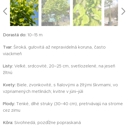
Dorastá do:
10–15 m
Tvar:
Široká, guľovitá až nepravidelná koruna, často
viackmeň
Listy:
Veľké, srdcovité, 20–25 cm, svetlozelené, na jeseň
žltnú
Kvety:
Biele, zvonkovité, s fialovými a žltými škvrnami, vo
vzpriamených metlinách; kvitne v júni–júli
Plody:
Tenké, dlhé struky (30–40 cm), pretrvávajú na strome
cez zimu
Kôra:
Sivohnedá, pozdĺžne popraskaná