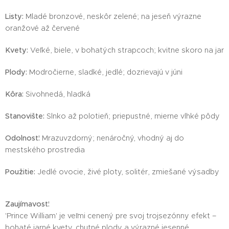
Listy:
Mladé bronzové, neskôr zelené; na jeseň výrazne
oranžové až červené
Kvety:
Veľké, biele, v bohatých strapcoch; kvitne skoro na jar
Plody:
Modročierne, sladké, jedlé; dozrievajú v júni
Kôra:
Sivohnedá, hladká
Stanovište:
Slnko až polotieň; priepustné, mierne vlhké pôdy
Odolnosť:
Mrazuvzdorný; nenáročný, vhodný aj do
mestského prostredia
Použitie:
Jedlé ovocie, živé ploty, solitér, zmiešané výsadby
Zaujímavosť:
'Prince William' je veľmi cenený pre svoj trojsezónny efekt –
bohaté jarné kvety, chutné plody a výrazné jesenné