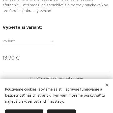
sfarbenie. Patrí medzi najspoľahlivejšie odrody muchovníkov
pre úrodu aj okrasný vzhľad.
Vyberte si variant:
variant
13,90
€
© 2025 Všetky práva vyhradené
Obchodné podmienky
|
Ochrana osobných údajov
|
Reklamačný
Používame cookies, aby sme zaistili správne fungovanie a
poriadok
bezpečnosť našich stránok. Tým vám môžeme poskytnúť tú
Cookies
najlepšiu skúsenosť z ich návštevy.