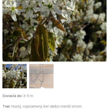
Dorastá do:
3–5 m
Tvar:
Hustý, vzpriamený ker alebo menší strom