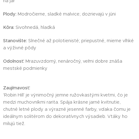
na jar
Plody:
Modročierne, sladké malvice; dozrievajú v júni
Kôra:
Sivohnedá, hladká
Stanovište:
Slnečné až polotienisté; priepustné, mierne vlhké
a výživné pôdy
Odolnosť:
Mrazuvzdorný, nenáročný, veľmi dobre znáša
mestské podmienky
Zaujímavosť:
'Robin Hill' je výnimočný jemne ružovkastými kvetmi, čo je
medzi muchovníkmi rarita. Spája krásne jarné kvitnutie,
chutné letné plody a výrazné jesenné farby, vďaka čomu je
ideálnym solitérom do dekoratívnych výsadieb. Vtáky ho
milujú tiež.