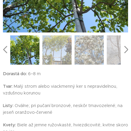
Dorastá do:
6–8 m
Tvar:
Malý strom alebo viackmenný ker s nepravidelnou,
vzdušnou korunou
Listy:
Oválne; pri pučaní bronzové, neskôr tmavozelené; na
jeseň oranžovo-červené
Kvety:
Biele až jemne ružovkasté, hviezdicovité; kvitne skoro